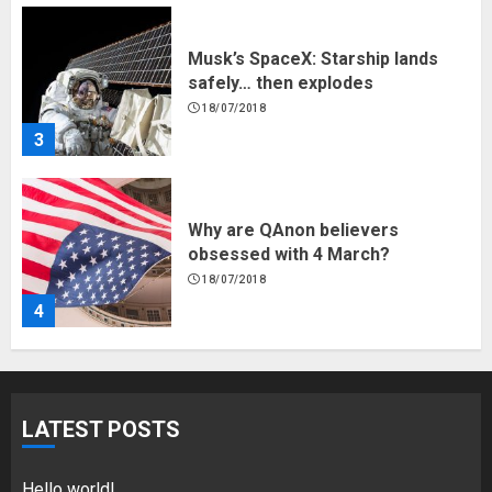
Musk’s SpaceX: Starship lands
safely… then explodes
18/07/2018
3
Why are QAnon believers
obsessed with 4 March?
18/07/2018
4
Fisherman swap petrol motors
for electric engines
LATEST POSTS
18/07/2018
5
Hello world!