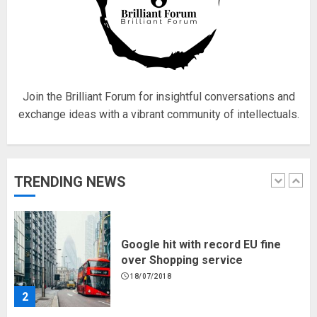
Fisherman swap petrol motors
for electric engines
18/07/2018
5
Join the Brilliant Forum for insightful conversations and
exchange ideas with a vibrant community of intellectuals.
Hello world!
17/08/2023
TRENDING NEWS
1
Google hit with record EU fine
over Shopping service
18/07/2018
2