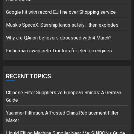
Google hit with record EU fine over Shopping service
Musk’s SpaceX: Starship lands safely… then explodes
Hello world!
17/08/2023
Why are QAnon believers obsessed with 4 March?
1
Fisherman swap petrol motors for electric engines
Google hit with record EU fine
over Shopping service
RECENT TOPICS
18/07/2018
2
Chinese Filter Suppliers vs European Brands: A German
Guide
Yuanmei Filtration: A Trusted China Replacement Filter
Musk’s SpaceX: Starship lands
Maker
safely… then explodes
18/07/2018
Liquid Filling Machine Supplier Near Me: SINBON’s Guide