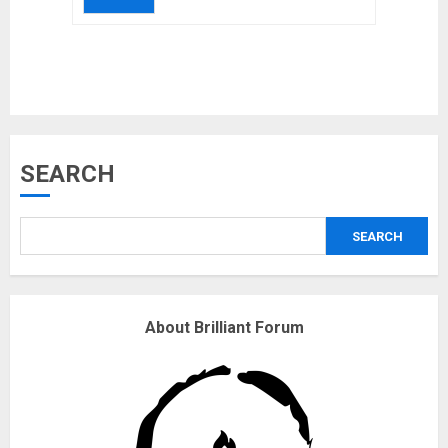
Musk’s SpaceX: Starship lands
SEARCH
safely… then explodes
18/07/2018
SEARCH
3
Why are QAnon believers
About Brilliant Forum
obsessed with 4 March?
18/07/2018
4