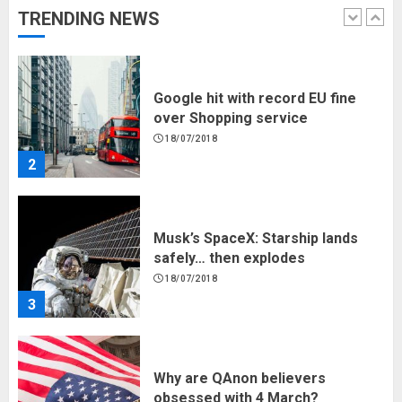
TRENDING NEWS
1
Google hit with record EU fine
over Shopping service
18/07/2018
2
Musk’s SpaceX: Starship lands
safely… then explodes
18/07/2018
3
Why are QAnon believers
obsessed with 4 March?