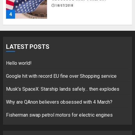
18/07/2018
4
Fisherman swap petrol motors
for electric engines
LATEST POSTS
18/07/2018
5
Hello world!
Google hit with record EU fine over Shopping service
Musk’s SpaceX: Starship lands safely… then explodes
Hello world!
17/08/2023
Why are QAnon believers obsessed with 4 March?
1
Fisherman swap petrol motors for electric engines
Google hit with record EU fine