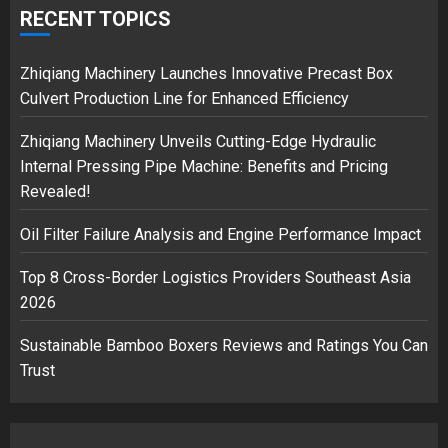
over Shopping service
RECENT TOPICS
18/07/2018
2
Zhiqiang Machinery Launches Innovative Precast Box
Culvert Production Line for Enhanced Efficiency
Zhiqiang Machinery Unveils Cutting-Edge Hydraulic
Musk’s SpaceX: Starship lands
Internal Pressing Pipe Machine: Benefits and Pricing
safely… then explodes
Revealed!
18/07/2018
3
Oil Filter Failure Analysis and Engine Performance Impact
Top 8 Cross-Border Logistics Providers Southeast Asia
2026
Sustainable Bamboo Boxers Reviews and Ratings You Can
Trust