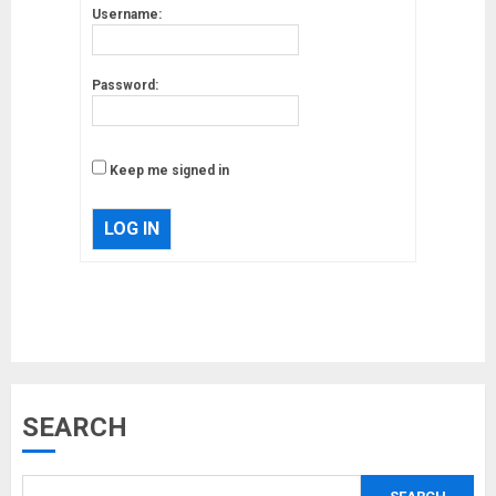
Username:
Password:
Keep me signed in
LOG IN
Musk’s SpaceX: Starship lands
SEARCH
safely… then explodes
18/07/2018